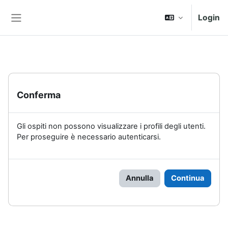
Vai al contenuto principale
Login
Pannello laterale
Conferma
Gli ospiti non possono visualizzare i profili degli utenti.
Per proseguire è necessario autenticarsi.
Annulla
Continua