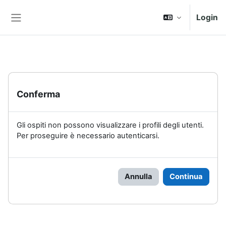
Vai al contenuto principale
Login
Pannello laterale
Conferma
Gli ospiti non possono visualizzare i profili degli utenti.
Per proseguire è necessario autenticarsi.
Annulla
Continua