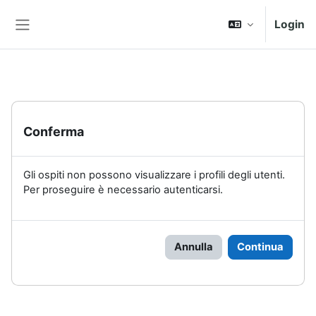
Vai al contenuto principale
Login
Pannello laterale
Conferma
Gli ospiti non possono visualizzare i profili degli utenti.
Per proseguire è necessario autenticarsi.
Annulla
Continua