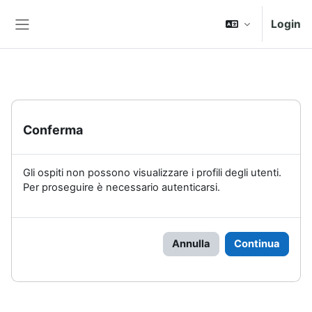
Vai al contenuto principale
Login
Pannello laterale
Conferma
Gli ospiti non possono visualizzare i profili degli utenti.
Per proseguire è necessario autenticarsi.
Annulla
Continua