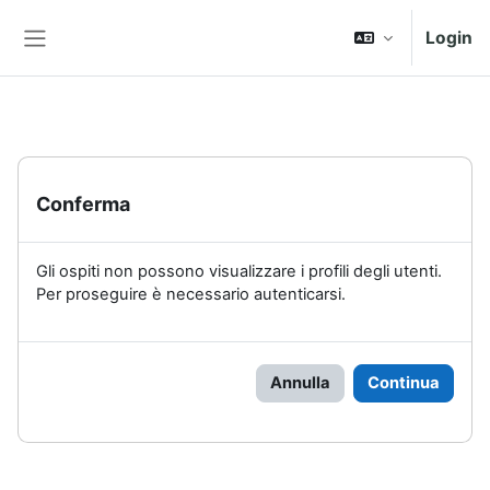
Vai al contenuto principale
Login
Pannello laterale
Conferma
Gli ospiti non possono visualizzare i profili degli utenti.
Per proseguire è necessario autenticarsi.
Annulla
Continua