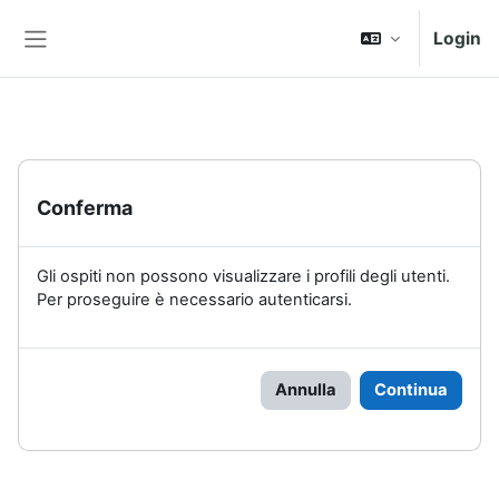
Vai al contenuto principale
Login
Pannello laterale
Conferma
Gli ospiti non possono visualizzare i profili degli utenti.
Per proseguire è necessario autenticarsi.
Annulla
Continua