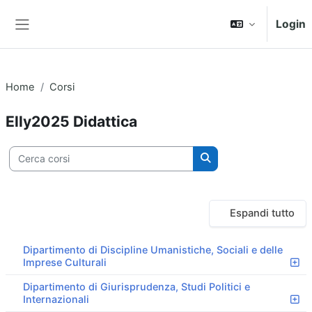
Vai al contenuto principale
Login
Pannello laterale
Home
Corsi
Elly2025 Didattica
ategorie di corso
Cerca corsi
Cerca corsi
Espandi tutto
Dipartimento di Discipline Umanistiche, Sociali e delle
Imprese Culturali
Dipartimento di Giurisprudenza, Studi Politici e
Internazionali