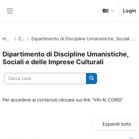
Vai al contenuto principale
Login
Pannello laterale
Home
Corsi
Dipartimento di Discipline Umanistiche, Sociali e delle Imprese Culturali
Dipartimento di Discipline Umanistiche,
Sociali e delle Imprese Culturali
ategorie di corso
Cerca corsi
Cerca corsi
Per accedere ai contenuti cliccare sul link "VAI AI CORSI"
Espandi tutto